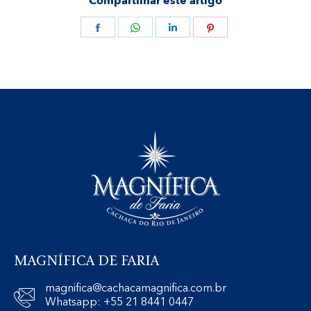
Compartilhar este artigo
C
C
C
C
o
o
o
o
m
m
m
m
p
p
p
p
a
a
a
a
r
r
r
r
t
t
t
t
i
i
i
i
l
l
l
l
h
h
h
h
a
a
a
a
r
r
r
r
MAGNÍFICA DE FARIA
i
i
i
i
magnifica@cachacamagnifica.com.br
s
s
s
s
Whatsapp: +55 21 8441 0447