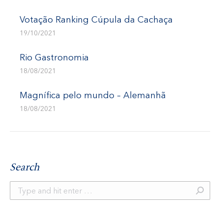
I
p
s
o
A
d
r
o
G
Votação Ranking Cúpula da Cachaça
t
o
p
I
e
s
19/10/2021
A
:
k
p
n
s
t
T
:
t
Rio Gastronomia
I
18/08/2021
O
Magnífica pelo mundo – Alemanhã
N
18/08/2021
Search
S
e
a
r