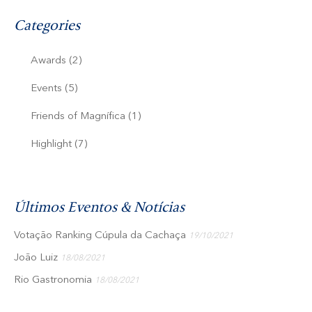
c
h
Categories
:
Awards
(2)
Events
(5)
Friends of Magnífica
(1)
Highlight
(7)
Últimos Eventos & Notícias
Votação Ranking Cúpula da Cachaça
19/10/2021
João Luiz
18/08/2021
Rio Gastronomia
18/08/2021