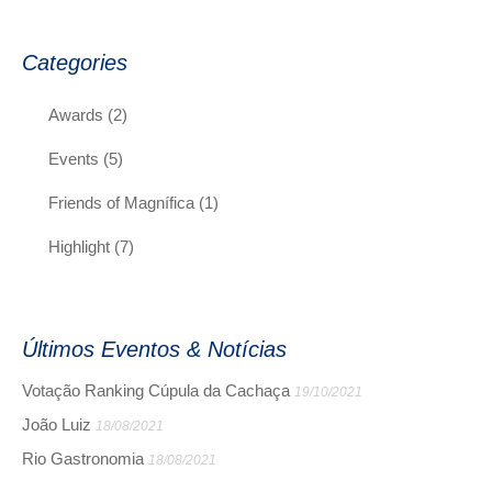
r
c
h
Categories
:
Awards
(2)
Events
(5)
Friends of Magnífica
(1)
Highlight
(7)
Últimos Eventos & Notícias
Votação Ranking Cúpula da Cachaça
19/10/2021
João Luiz
18/08/2021
Rio Gastronomia
18/08/2021