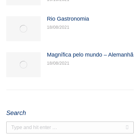
A
:
t
T
Rio Gastronomia
I
18/08/2021
O
N
Magnífica pelo mundo – Alemanhã
18/08/2021
Search
S
e
a