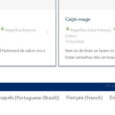
Caipi-rouge
Magnífica Reserva
Magnífica Extra Premium
,
Soleira
17/06/2020
d Fashioned de sabor rico e
Nem só de limão se fazem os
frutas vermelhas dão um toqu
©Cach
tuguês
(
Portuguese (Brazil)
)
Français
(
French
)
En