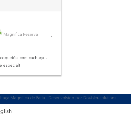
Magnífica Reserva
 coquetéis com cachaça…
e especial!
aça Magnífica de Faria - Desenvolvido por
Doubleusolutions
glish