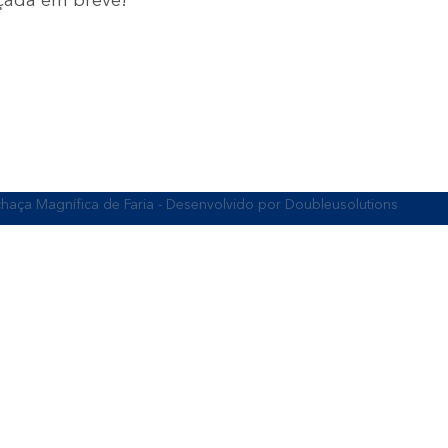
aça Magnífica de Faria - Desenvolvido por
Doubleusolutions