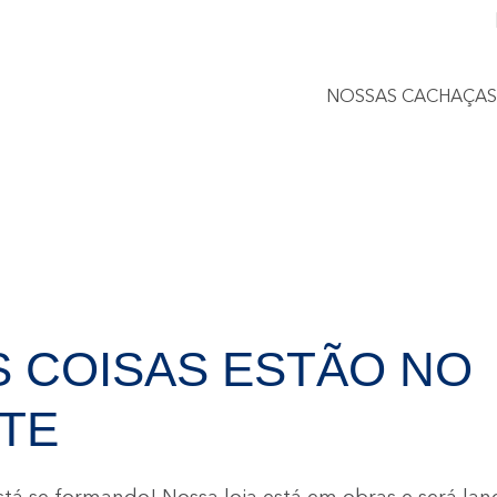
NOSSAS CACHAÇAS
 COISAS ESTÃO NO
TE
tá se formando! Nossa loja está em obras e será la